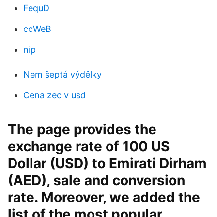
FequD
ccWeB
nip
Nem šeptá výdělky
Cena zec v usd
The page provides the
exchange rate of 100 US
Dollar (USD) to Emirati Dirham
(AED), sale and conversion
rate. Moreover, we added the
list of the most popular