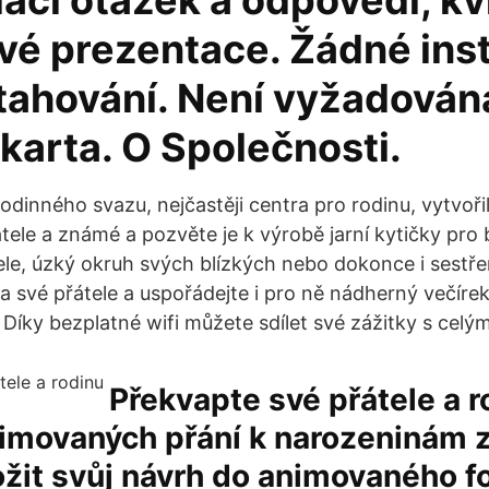
lací otázek a odpovědí, kv
vé prezentace. Žádné ins
tahování. Není vyžadován
 karta. O Společnosti.
odinného svazu, nejčastěji centra pro rodinu, vytvoři
átele a známé a pozvěte je k výrobě jarní kytičky pro
ele, úzký okruh svých blízkých nebo dokonce i sestře
 své přátele a uspořádejte i pro ně nádherný večíre
. Díky bezplatné wifi můžete sdílet své zážitky s celý
Překvapte své přátele a r
imovaných přání k narozeninám 
žit svůj návrh do animovaného f