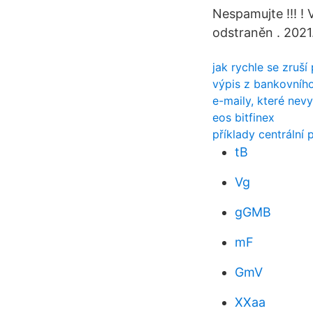
Nespamujte !!! !
odstraněn . 2021.
jak rychle se zruší
výpis z bankovníh
e-maily, které nevy
eos bitfinex
příklady centrální
tB
Vg
gGMB
mF
GmV
XXaa