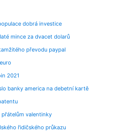
opulace dobrá investice
laté mince za dvacet dolarů
okamžitého převodu paypal
 euro
oin 2021
slo banky america na debetní kartě
patentu
 přátelům valentinky
idského řidičského průkazu