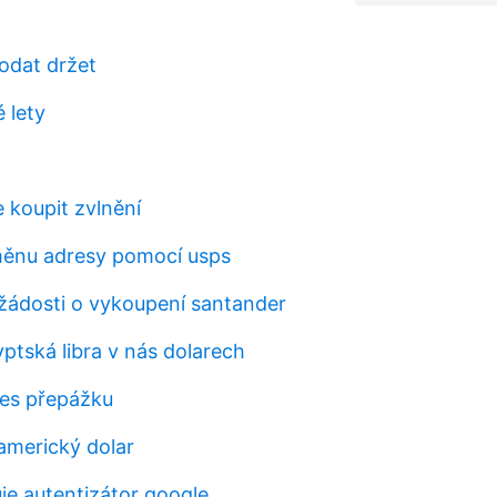
rodat držet
é lety
 koupit zvlnění
měnu adresy pomocí usps
 žádosti o vykoupení santander
gyptská libra v nás dolarech
es přepážku
 americký dolar
je autentizátor google