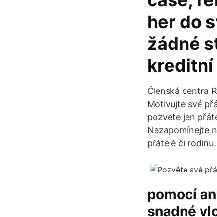
čase, re
her do s
žádné s
kreditní
Členská centra R
Motivujte své př
pozvete jen přát
Nezapomínejte na
přátelé či rodinu
pomocí an
snadné vlo