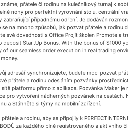
é známé, přátele či rodinu na kulečníkový turnaj k so
lné nohy pro perfektní vyrovnání stolu, centrální vra
 zabraňující případnému odření. Je dodáván rozmon
te se na mnoho způsobů, jak pozvat přátele a rodinu d
te své dovednosti s Office Projít školen Promote a t
 deposit StartUp Bonus. With the bonus of $1000 yo
ty of our seamless order execution in real trading en
n money.
vůj adresář synchronizujete, budete moci pozvat přát
své přátele a rodinu odesláním pozvánky prostřednic
ní sítě platformu přímo z aplikace. Pozvánka Maker je
ace pro vytvoření nádherných pozvánek na cestách. 
inu a Stáhněte si týmy na mobilní zařízení.
é přátele a rodinu, aby se připojily k PERFECTINTER
BODŮ za každého plně registrovaného a aktivního čl