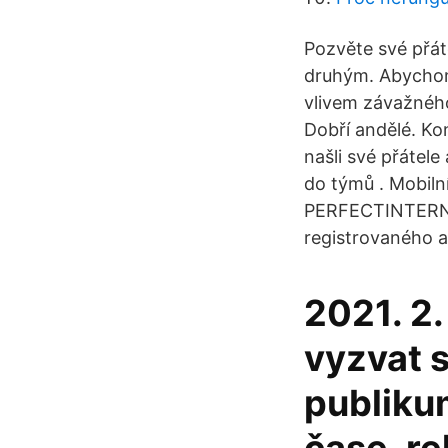
Pozvěte své přát
druhým. Abychom 
vlivem závažného 
Dobří andělé. Ko
našli své přátel
do týmů . Mobilní
PERFECTINTERNE
registrovaného a 
2021. 2.
vyzvat s
publiku