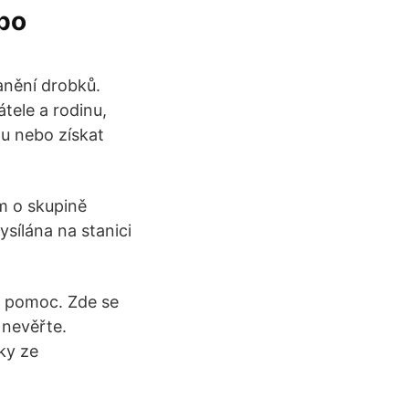
ebo
anění drobků.
tele a rodinu,
u nebo získat
om o skupině
ysílána na stanici
t pomoc. Zde se
 nevěřte.
tky ze