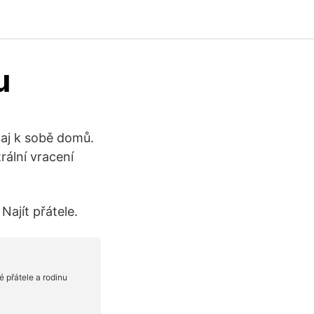
u
naj k sobě domů.
rální vracení
 Najít přátele.