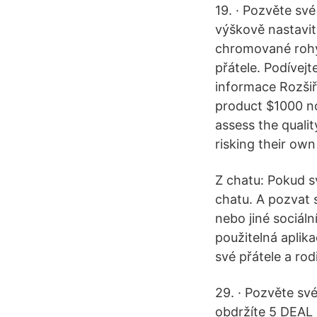
19. · Pozvěte sv
výškově nastavite
chromované rohy
přátele. Podívej
informace Rozšiř
product $1000 no
assess the quali
risking their ow
Z chatu: Pokud s
chatu. A pozvat 
nebo jiné sociál
použitelná aplik
své přátele a rod
29. · Pozvěte sv
obdržíte 5 DEAL 