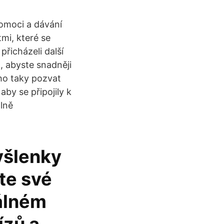
pomoci a dávání
mi, které se
přicházeli další
, abyste snadněji
 ho taky pozvat
aby se připojily k
lně
yšlenky
te své
eálném