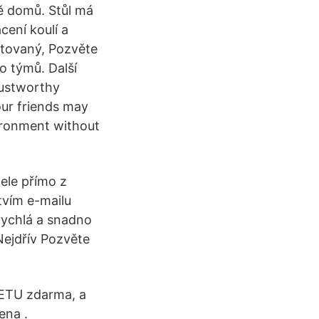
bě domů. Stůl má
cení koulí a
tovaný, Pozvěte
o týmů. Další
rustworthy
ur friends may
vironment without
ele přímo z
tvím e-mailu
 rychlá a snadno
Nejdřív Pozvěte
NETU zdarma, a
ena .