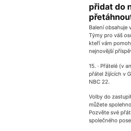
přidat do 
přetáhnout
Balení obsahuje 
Týmy pro váš osob
kteří vám pomoh
nejnovější příspě
15. · Přátelé (v 
přátel žijících v
NBC 22.
Volby do zastupi
můžete spolehnou
Pozvěte své přáte
společného pose