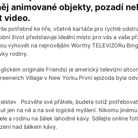
něj animované objekty, pozadí n
 video.
vše potřebné ke hře, včetně kartáče pro rychlé odstr
ní život představuje ideální místo pro vás a vaše přá
ou vyhovět na nejnovějším Worthy TELEVIZORu Bing
vky rodiny.
anglickém originále Friends) je americký televizní sitc
 Greenwich Village v New Yorku.První epizoda byla odv
telstev Pozvěte své přátele, budete totiž potřebova
t jen na ně a na své logické myšlení. Nikomu jinému
le a rodinu na šálek lahodné kávy. Sdílejte online fo
zení nad šálkem kávy.