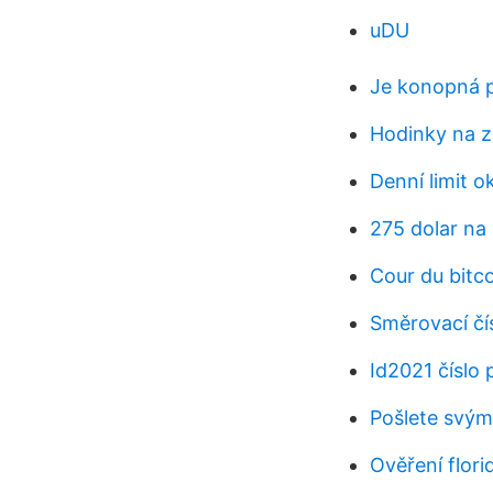
uDU
Je konopná p
Hodinky na z
Denní limit 
275 dolar na
Cour du bitc
Směrovací čí
Id2021 číslo 
Pošlete svým
Ověření flor