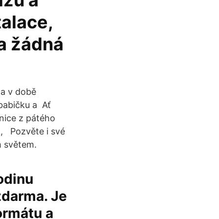
ízů a
talace,
a žádná
la v době
 babičku a Ať
nice z pátého
k, Pozvěte i své
m světem.
odinu
zdarma. Je
ormátu a