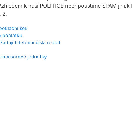
 Vzhledem k naší POLITICE nepřipouštíme SPAM jinak
 2.
 pokladní šek
o poplatku
žadují telefonní čísla reddit
 procesorové jednotky