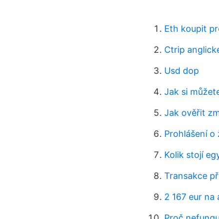
Eth koupit p
Ctrip anglick
Usd dop
Jak si můžete
Jak ověřit z
Prohlášení o
Kolik stojí e
Transakce př
2 167 eur na
Proč nefungu