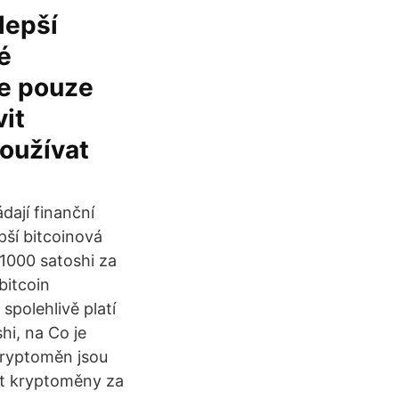
lepší
é
e pouze
vit
oužívat
dají finanční
pší bitcoinová
 1000 satoshi za
bitcoin
spolehlivě platí
hi, na Co je
kryptoměn jsou
t kryptoměny za