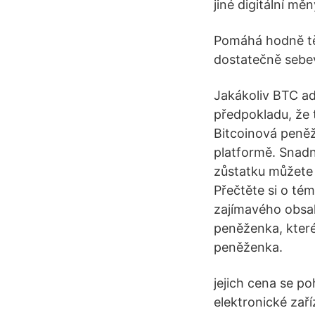
jiné digitální mě
Pomáhá hodně těm,
dostatečně sebev
Jakákoliv BTC ad
předpokladu, že 
Bitcoinová peněž
platformě. Snad
zůstatku můžete 
Přečtěte si o té
zajímavého obsah
peněženka, které
peněženka.
jejich cena se p
elektronické zař