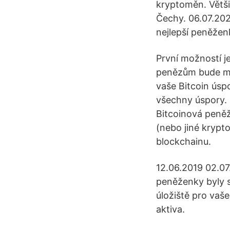
kryptoměn. Větš
Čechy. 06.07.202
nejlepší peněžen
První možností je
penězům bude mít
vaše Bitcoin úspo
všechny úspory. 
Bitcoinová peněž
(nebo jiné krypt
blockchainu.
12.06.2019 02.07
peněženky byly 
úložiště pro vaše
aktiva.