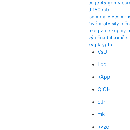
co je 45 gbp v eur
9 150 rub
jsem malý vesmírn
živé grafy síly mě
telegram skupiny r
výměna bitcoinů s 
xvg krypto
VsU
Lco
kXpp
QjQH
dJr
mk
kvzq