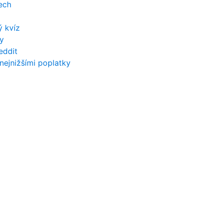
ech
ý kvíz
ny
eddit
nejnižšími poplatky