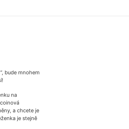
ěk“, bude mnohem
í!
enku na
tcoinová
měny, a chcete je
ženka je stejně