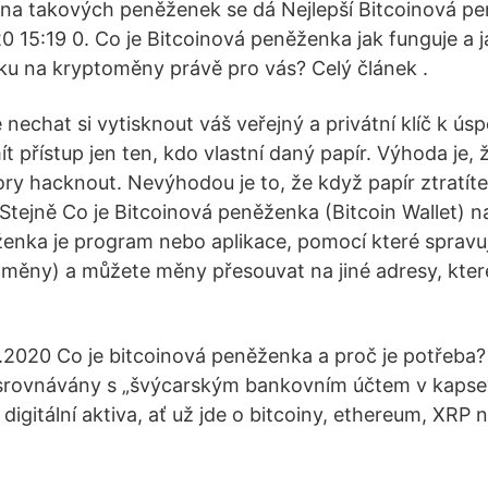
ina takových peněženek se dá Nejlepší Bitcoinová p
0 15:19 0. Co je Bitcoinová peněženka jak funguje a j
ku na kryptoměny právě pro vás? Celý článek .
 nechat si vytisknout váš veřejný a privátní klíč k ús
 přístup jen ten, kdo vlastní daný papír. Výhoda je,
ry hacknout. Nevýhodou je to, že když papír ztratíte
Stejně Co je Bitcoinová peněženka (Bitcoin Wallet) n
enka je program nebo aplikace, pomocí které spravuj
oměny) a můžete měny přesouvat na jiné adresy, kter
.2020 Co je bitcoinová peněženka a proč je potřeba?
srovnávány s „švýcarským bankovním účtem v kapse“.
 digitální aktiva, ať už jde o bitcoiny, ethereum, XRP n