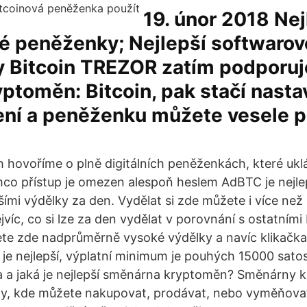
19. únor 2018 Nej
é peněženky; Nejlepší softwarov
 Bitcoin TREZOR zatím podporuj
yptoměn: Bitcoin, pak stačí nasta
ní a peněženku můžete vesele p
 hovoříme o plně digitálních peněženkách, které uklá
mco přístup je omezen alespoň heslem AdBTC je nejle
šími výdělky za den. Vydělat si zde můžete i více než
ejvíc, co si lze za den vydělat v porovnání s ostatními 
ete zde nadprůměrně vysoké výdělky a navíc klikačka 
 je nejlepší, výplatní minimum je pouhých 15000 satos
a a jaká je nejlepší směnárna kryptoměn? Směnárny 
y, kde můžete nakupovat, prodávat, nebo vyměňova