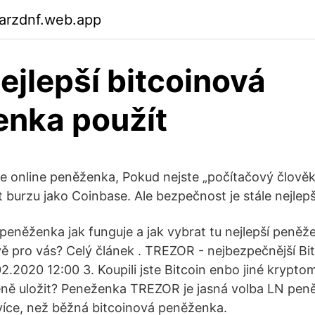
arzdnf.web.app
nejlepší bitcoinová
nka použít
je online peněženka, Pokud nejste „počítačový člov
 burzu jako Coinbase. Ale bezpečnost je stále nejlepš
 peněženka jak funguje a jak vybrat tu nejlepší peněž
 pro vás? Celý článek . TREZOR - nejbezpečnější Bi
.2020 12:00 3. Koupili jste Bitcoin enbo jiné krypto
ně uložit? Peneženka TREZOR je jasná volba LN peně
 více, než běžná bitcoinová peněženka.