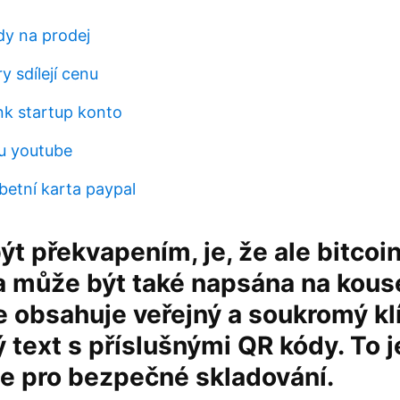
y na prodej
 sdílejí cenu
k startup konto
nu youtube
etní karta paypal
t překvapením, je, že ale bitcoi
 může být také napsána na kouse
 obsahuje veřejný a soukromý kl
ý text s příslušnými QR kódy. To j
e pro bezpečné skladování.