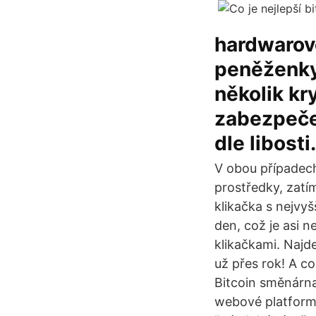
hardwarov
peněženky
několik kr
zabezpeče
dle libosti.
V obou případech
prostředky, zatí
klikačka s nejvyš
den, což je asi n
klikačkami. Najd
už přes rok! A co
Bitcoin směnárn
webové platform