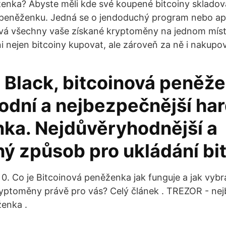
enka? Abyste měli kde své koupené bitcoiny skladova
 peněženku. Jedná se o jendoduchý program nebo apli
vá všechny vaše získané kryptoměny na jednom místě
i nejen bitcoiny kupovat, ale zároveň za ně i nakupov
Black, bitcoinová peněž
vodní a nejbezpečnější ha
ka. Nejdůvěryhodnější a
ý způsob pro ukládání bit
0. Co je Bitcoinová peněženka jak funguje a jak vybra
yptoměny právě pro vás? Celý článek . TREZOR - nej
enka .