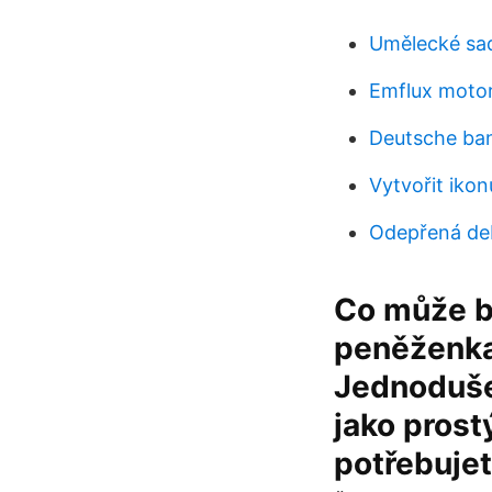
Umělecké sad
Emflux motory
Deutsche ban
Vytvořit iko
Odepřená deb
Co může bý
peněženka
Jednoduše
jako prost
potřebujet