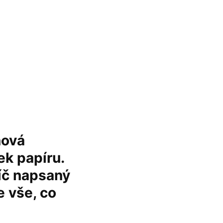
nová
k papíru.
íč napsaný
e vše, co