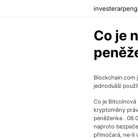
investerarpeng
Co je 
peněže
Blockchain.com 
jednodušší použít
Co je Bitcoinová
kryptoměny právě
peněženka . 08.02
naproto bezpeče
přímočará, ne-li