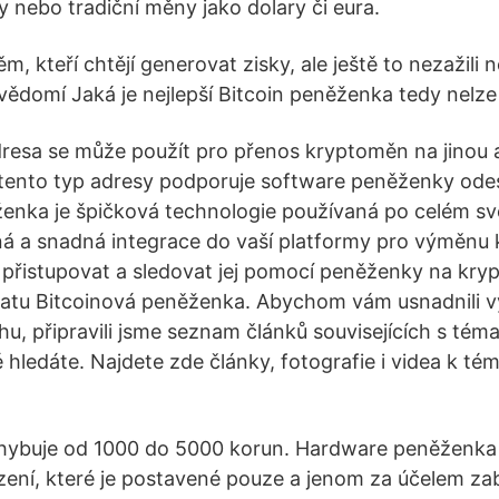
ny nebo tradiční měny jako dolary či eura.
 kteří chtějí generovat zisky, ale ještě to nezažili n
ědomí Jaká je nejlepší Bitcoin peněženka tedy nelze ř
resa se může použít pro přenos kryptoměn na jinou ad
tento typ adresy podporuje software peněženky odesí
enka je špičková technologie používaná po celém sv
ná a snadná integrace do vaší platformy pro výměnu
přistupovat a sledovat jej pomocí peněženky na kry
matu Bitcoinová peněženka. Abychom vám usnadnili v
u, připravili jsme seznam článků souvisejících s tém
 hledáte. Najdete zde články, fotografie i videa k té
ohybuje od 1000 do 5000 korun. Hardware peněženka 
ízení, které je postavené pouze a jenom za účelem z