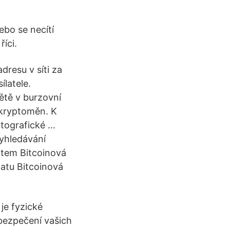
ebo se necítí
íci.
resu v síti za
latele.
ětě v burzovní
 kryptoměn. K
ptografické …
yhledávání
atem Bitcoinová
matu Bitcoinová
je fyzické
abezpečení vašich