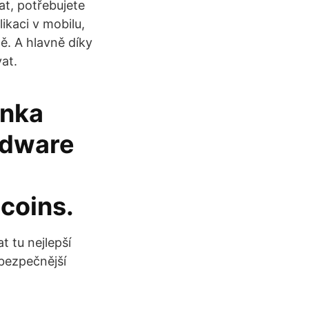
t, potřebujete
kaci v mobilu,
. A hlavně díky
at.
enka
rdware
coins.
t tu nejlepší
bezpečnější