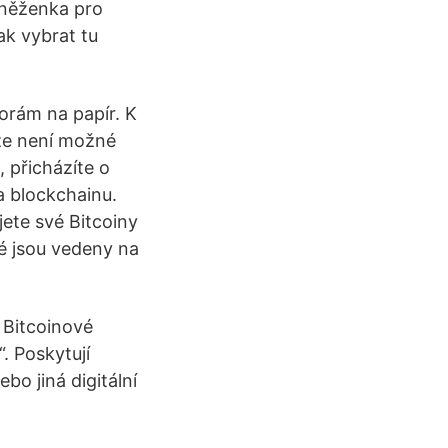
eněženka pro
ak vybrat tu
porám na papír. K
 že není možné
, přicházíte o
a blockchainu.
ete své Bitcoiny
é jsou vedeny na
 Bitcoinové
 Poskytují
ebo jiná digitální