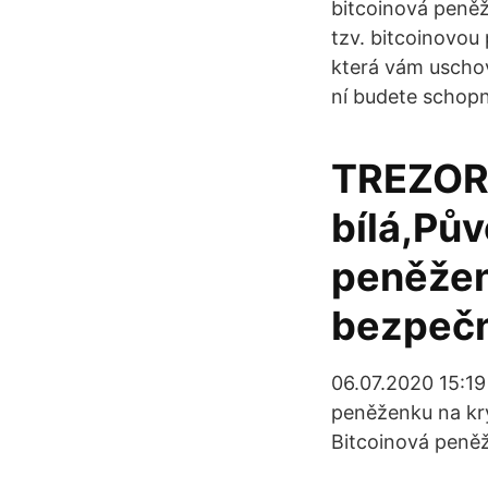
bitcoinová peněž
tzv. bitcoinovou
která vám uscho
ní budete schopn
TREZOR 
bílá,Pů
peněžen
bezpečn
06.07.2020 15:19 
peněženku na kr
Bitcoinová peněž