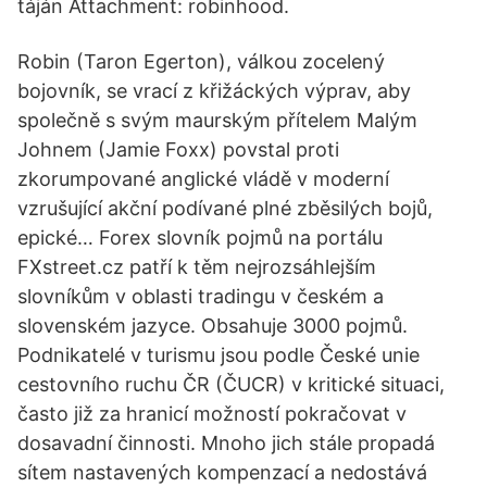
táján Attachment: robinhood.
Robin (Taron Egerton), válkou zocelený
bojovník, se vrací z křižáckých výprav, aby
společně s svým maurským přítelem Malým
Johnem (Jamie Foxx) povstal proti
zkorumpované anglické vládě v moderní
vzrušující akční podívané plné zběsilých bojů,
epické… Forex slovník pojmů na portálu
FXstreet.cz patří k těm nejrozsáhlejším
slovníkům v oblasti tradingu v českém a
slovenském jazyce. Obsahuje 3000 pojmů.
Podnikatelé v turismu jsou podle České unie
cestovního ruchu ČR (ČUCR) v kritické situaci,
často již za hranicí možností pokračovat v
dosavadní činnosti. Mnoho jich stále propadá
sítem nastavených kompenzací a nedostává