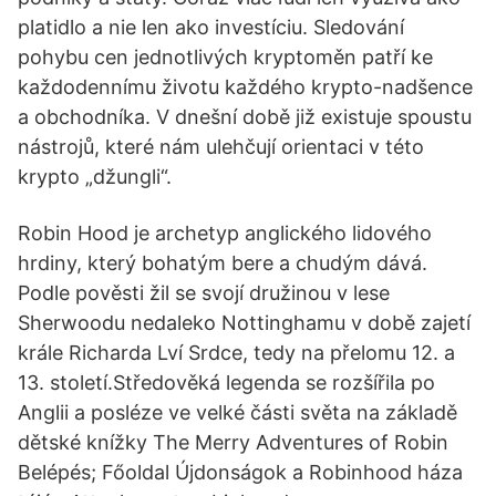
platidlo a nie len ako investíciu. Sledování
pohybu cen jednotlivých kryptoměn patří ke
každodennímu životu každého krypto-nadšence
a obchodníka. V dnešní době již existuje spoustu
nástrojů, které nám ulehčují orientaci v této
krypto „džungli“.
Robin Hood je archetyp anglického lidového
hrdiny, který bohatým bere a chudým dává.
Podle pověsti žil se svojí družinou v lese
Sherwoodu nedaleko Nottinghamu v době zajetí
krále Richarda Lví Srdce, tedy na přelomu 12. a
13. století.Středověká legenda se rozšířila po
Anglii a posléze ve velké části světa na základě
dětské knížky The Merry Adventures of Robin
Belépés; Főoldal Újdonságok a Robinhood háza