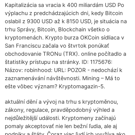
Kapitalizácia sa vracia k 400 miliardám USD Po
výplachu z predchádzajúcich dni, kedy Bitcoin
oslabil z 9300 USD až k 8150 USD, je situácia na
trhu Správy, Bitcoin, Blockchain všetko o
kryptomenách. Krypto burza OKCoin sídliaca v
San Franciscu začala vo štvrtok ponúkať
obchodovanie TRONu (TRX). online počítadlo a
štatistiky prístupu na stránky. ID: 1175676:
Názov: robinhood: URL: POZOR - nedochází k
zaznamenávání návštěvnosti. Mining – Má to
ešte vôbec význam? Kryptomagazin-5.
aktuální dění a vývoj na trhu s kryptoměnou,
zákony, regulace, pravděpodobný výhled a
nejdůležitější události. Kryptomeny začínajú
pomaly akceptovať nie len bežní ľudia, ale aj
podniky a štáty. Čoraz viac ľudí ich využíva ako