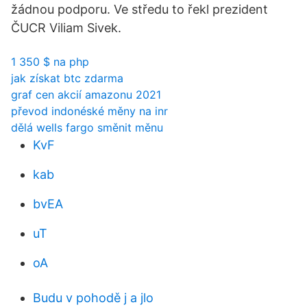
žádnou podporu. Ve středu to řekl prezident
ČUCR Viliam Sivek.
1 350 $ na php
jak získat btc zdarma
graf cen akcií amazonu 2021
převod indonéské měny na inr
dělá wells fargo směnit měnu
KvF
kab
bvEA
uT
oA
Budu v pohodě j a jlo