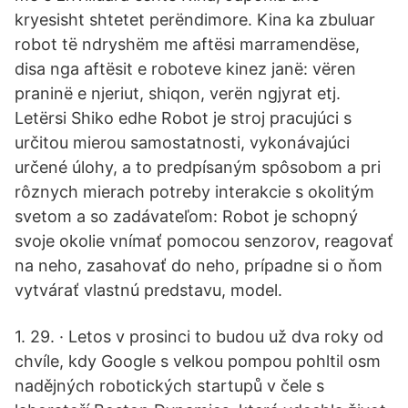
kryesisht shtetet perëndimore. Kina ka zbuluar
robot të ndryshëm me aftësi marramendëse,
disa nga aftësit e roboteve kinez janë: vëren
praninë e njeriut, shiqon, verën ngjyrat etj.
Letërsi Shiko edhe Robot je stroj pracujúci s
určitou mierou samostatnosti, vykonávajúci
určené úlohy, a to predpísaným spôsobom a pri
rôznych mierach potreby interakcie s okolitým
svetom a so zadávateľom: Robot je schopný
svoje okolie vnímať pomocou senzorov, reagovať
na neho, zasahovať do neho, prípadne si o ňom
vytvárať vlastnú predstavu, model.
1. 29. · Letos v prosinci to budou už dva roky od
chvíle, kdy Google s velkou pompou pohltil osm
nadějných robotických startupů v čele s