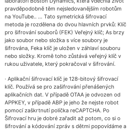
laboratoří Boston Dynamics, která vdechla život
pravděpodobně těm nejsledovanějším robotům
na YouTube.. … Tato symetrická šifrovací
metoda je rozdělena do dvou hlavních prvků: Klíč
pro šifrování souborů (FEK) Veřejný klíč; As brzy
jako soubor nebo složka s více soubory je
šifrována, Feka klíč je uložen v záhlaví souboru
nebo složky. Kromě toho zůstává veřejný klíč v
rukou uživatele, který pokračoval v šifrování.
· Aplikační šifrovací klíč je 128-bitový šifrovací
klíč. Používá se pro zašifrování přenášených
aplikačních dat. V případě OTAA je odvozen od
APPKEY, v případě ABP je jeho že nejste robot
pomocí zaškrtnutí políčka reCAPTCHA. Po
Šifrovací hru je dobré zařadit až potom, co si o
šifrování a kódování zpráv s dětmi popovídáme a