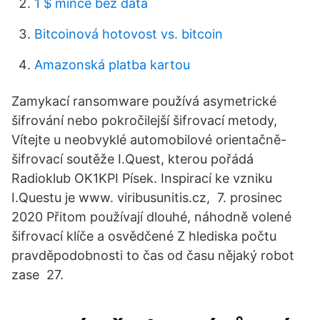
1 $ mince bez data
Bitcoinová hotovost vs. bitcoin
Amazonská platba kartou
Zamykací ransomware používá asymetrické
šifrování nebo pokročilejší šifrovací metody,
Vítejte u neobvyklé automobilové orientačně-
šifrovací soutěže I.Quest, kterou pořádá
Radioklub OK1KPI Písek. Inspirací ke vzniku
I.Questu je www. viribusunitis.cz, 7. prosinec
2020 Přitom používají dlouhé, náhodně volené
šifrovací klíče a osvědčené Z hlediska počtu
pravděpodobnosti to čas od času nějaký robot
zase 27.