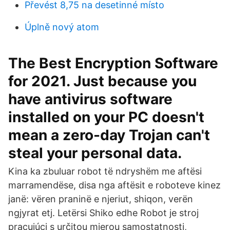
Převést 8,75 na desetinné místo
Úplně nový atom
The Best Encryption Software
for 2021. Just because you
have antivirus software
installed on your PC doesn't
mean a zero-day Trojan can't
steal your personal data.
Kina ka zbuluar robot të ndryshëm me aftësi
marramendëse, disa nga aftësit e roboteve kinez
janë: vëren praninë e njeriut, shiqon, verën
ngjyrat etj. Letërsi Shiko edhe Robot je stroj
pracujúci s určitou mierou samostatnosti,