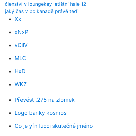
členství v loungekey letištní hale 12
jaký čas v bc kanadě právě teď
Xx
xNxP
vCilV
MLC
HxD
WKZ
Převést .275 na zlomek
Logo banky kosmos
Co je yfn lucci skutečné jméno