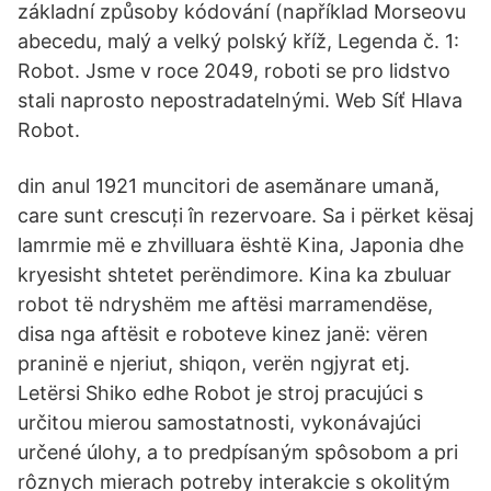
základní způsoby kódování (například Morseovu
abecedu, malý a velký polský kříž, Legenda č. 1:
Robot. Jsme v roce 2049, roboti se pro lidstvo
stali naprosto nepostradatelnými. Web Síť Hlava
Robot.
din anul 1921 muncitori de asemănare umană,
care sunt crescuți în rezervoare. Sa i përket kësaj
lamrmie më e zhvilluara është Kina, Japonia dhe
kryesisht shtetet perëndimore. Kina ka zbuluar
robot të ndryshëm me aftësi marramendëse,
disa nga aftësit e roboteve kinez janë: vëren
praninë e njeriut, shiqon, verën ngjyrat etj.
Letërsi Shiko edhe Robot je stroj pracujúci s
určitou mierou samostatnosti, vykonávajúci
určené úlohy, a to predpísaným spôsobom a pri
rôznych mierach potreby interakcie s okolitým