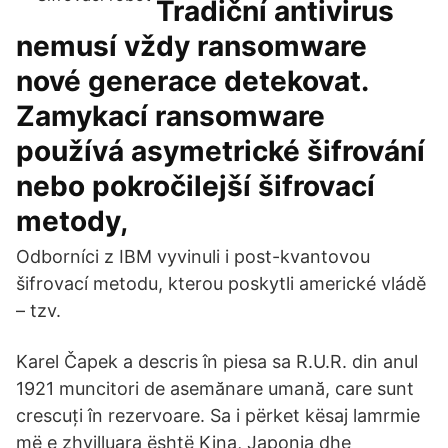
Tradiční antivirus
nemusí vždy ransomware
nové generace detekovat.
Zamykací ransomware
používá asymetrické šifrování
nebo pokročilejší šifrovací
metody,
Odborníci z IBM vyvinuli i post-kvantovou
šifrovací metodu, kterou poskytli americké vládě
– tzv.
Karel Čapek a descris în piesa sa R.U.R. din anul
1921 muncitori de asemănare umană, care sunt
crescuți în rezervoare. Sa i përket kësaj lamrmie
më e zhvilluara është Kina, Japonia dhe