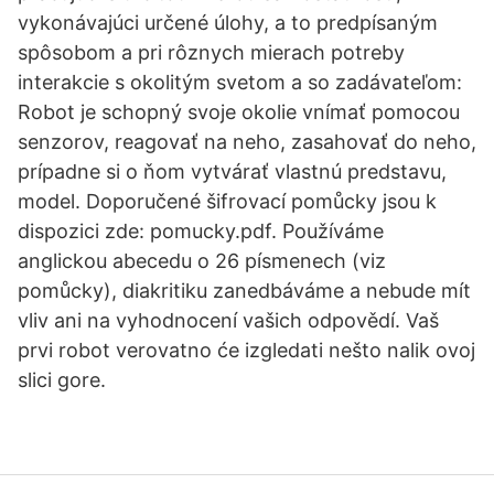
vykonávajúci určené úlohy, a to predpísaným
spôsobom a pri rôznych mierach potreby
interakcie s okolitým svetom a so zadávateľom:
Robot je schopný svoje okolie vnímať pomocou
senzorov, reagovať na neho, zasahovať do neho,
prípadne si o ňom vytvárať vlastnú predstavu,
model. Doporučené šifrovací pomůcky jsou k
dispozici zde: pomucky.pdf. Používáme
anglickou abecedu o 26 písmenech (viz
pomůcky), diakritiku zanedbáváme a nebude mít
vliv ani na vyhodnocení vašich odpovědí. Vaš
prvi robot verovatno će izgledati nešto nalik ovoj
slici gore.