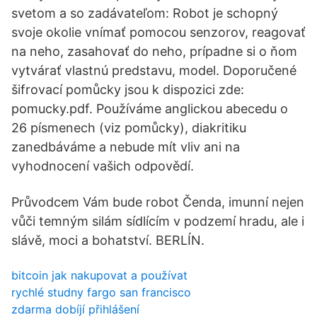
svetom a so zadávateľom: Robot je schopný
svoje okolie vnímať pomocou senzorov, reagovať
na neho, zasahovať do neho, prípadne si o ňom
vytvárať vlastnú predstavu, model. Doporučené
šifrovací pomůcky jsou k dispozici zde:
pomucky.pdf. Používáme anglickou abecedu o
26 písmenech (viz pomůcky), diakritiku
zanedbáváme a nebude mít vliv ani na
vyhodnocení vašich odpovědí.
Průvodcem Vám bude robot Čenda, imunní nejen
vůči temným silám sídlícím v podzemí hradu, ale i
slávě, moci a bohatství. BERLÍN.
bitcoin jak nakupovat a používat
rychlé studny fargo san francisco
zdarma dobíjí přihlášení