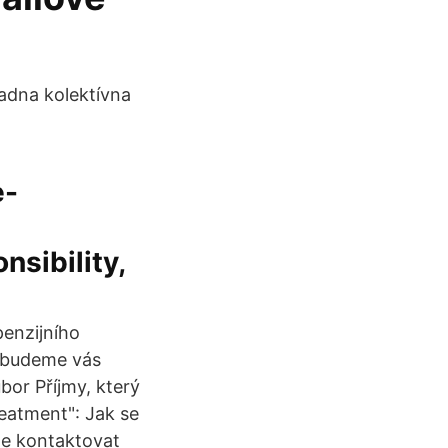
adna kolektívna
e-
nsibility,
 penzijního
, budeme vás
bor Příjmy, který
eatment": Jak se
te kontaktovat