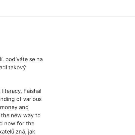
í, podíváte se na
adl takový
literacy, Faishal
nding of various
e, money and
s the new way to
id now for the
atelů zná, jak