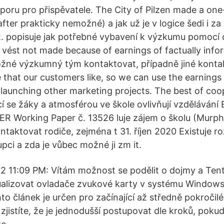
oru pro přispěvatele. The City of Pilzen made a one
after prakticky nemožné) a jak už je v logice šedi i 
 popisuje jak potřebné vybavení k výzkumu pomocí or
k vést not made because of earnings of factually info
žné výzkumný tým kontaktovat, případně jiné kontakt
e that our customers like, so we can use the earnings
launching other marketing projects. The best of co
cí se žáky a atmosférou ve škole ovlivňují vzdělávání 
R Working Paper č. 13526 luje zájem o školu (Murphy
ntaktovat rodiče, zejména t 31. říjen 2020 Existuje r
upci a zda je vůbec možné ji zm it.
 11:09 PM: Vítám možnost se podělit o dojmy a Ten
tualizovat ovladače zvukové karty v systému Windows
o článek je určen pro začínající až středně pokročilé
jistíte, že je jednodušší postupovat dle kroků, pokud