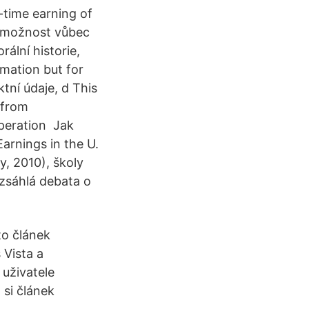
-time earning of
za možnost vůbec
ální historie,
rmation but for
ní údaje, d This
 from
operation Jak
Earnings in the U.
, 2010), školy
ozsáhlá debata o
to článek
 Vista a
 uživatele
 si článek