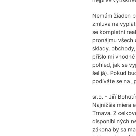
nejprve vytiskne
Nemám žiaden prí
zmluva na vyplat
se kompletní real
pronájmu všech d
sklady, obchody,
přišlo mi vhodné 
pohled, jak se v
šel já). Pokud b
podíváte se na „
sr.o. - Jiří Boh
Najnižšia miera 
Trnava. Z celko
disponibilných n
zákona by sa mal