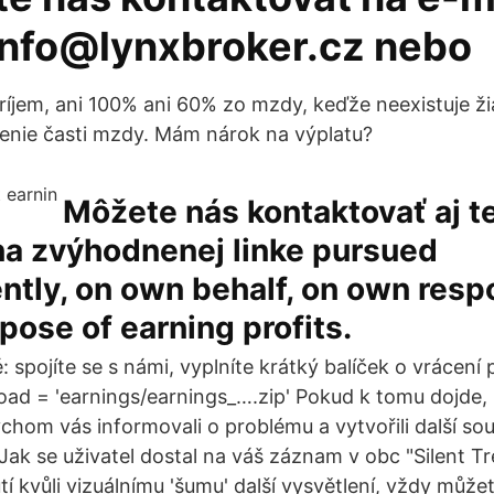
info@lynxbroker.cz nebo
jem, ani 100% ani 60% zo mzdy, keďže neexistuje ži
enie časti mzdy. Mám nárok na výplatu?
Môžete nás kontaktovať aj t
na zvýhodnenej linke pursued
tly, on own behalf, on own respo
rpose of earning profits.
 spojíte se s námi, vyplníte krátký balíček o vrácení
ad = 'earnings/earnings_….zip' Pokud k tomu dojde
chom vás informovali o problému a vytvořili další sou
ak se uživatel dostal na váš záznam v obc "Silent Tr
í kvůli vizuálnímu 'šumu' další vysvětlení, vždy může