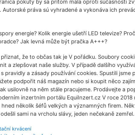
ranica pokuty by sa pritom mala oproti súčasnosti zv
 Autorské práva sú vyhradené a vykonáva ich prevá
pory energie? Kolik energie ušetří LED televize? Proč
oradce? Jak levná může být pračka A+++?
přiznat, že to občas tak je V pořádku. Soubory coo
nit a zlepšovat naše služby. V případě dalšího využí
 s pravidly a zásady používání cookies. Spustili jsme 
žete podpořit náš magazín nebo si koupit něco zaj
však usilovně na něm stále pracujeme. Prodávejte a po
derním inzertním portálu EquiInzert.cz V roce 2018
 hned několik šéfů velkých a významných firem. Někte
ní odešli sami na vrcholu slávy, jeden nečekaně zemřel.
tační krvácení