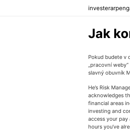
investerarpeng
Jak ko
Pokud budete v d
„pracovní weby“ 
slavný obuvník M
He’s Risk Managem
acknowledges the
financial areas 
investing and con
access your pay 
hours you’ve alr