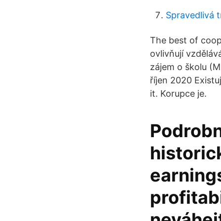
Spravedlivá t
The best of coop
ovlivňují vzdělá
zájem o školu (M
říjen 2020 Existu
it. Korupce je.
Podrobn
historic
earnings
profitab
neváhej