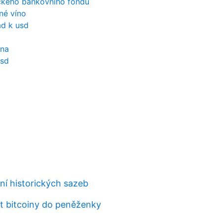
ckého bankovního fondu
né víno
ad k usd
ěna
usd
ní historických sazeb
at bitcoiny do peněženky