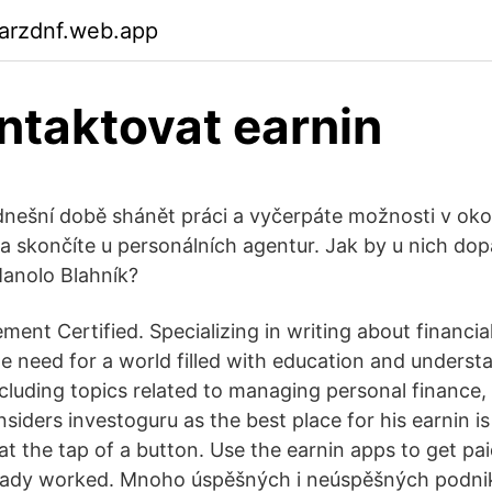
arzdnf.web.app
ntaktovat earnin
nešní době shánět práci a vyčerpáte možnosti v okol
a skončíte u personálních agentur. Jak by u nich dop
anolo Blahník?
ent Certified. Specializing in writing about financial 
 need for a world filled with education and understa
including topics related to managing personal financ
siders investoguru as the best place for his earnin i
at the tap of a button. Use the earnin apps to get pa
eady worked. Mnoho úspěšných i neúspěšných podnik