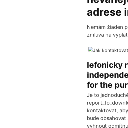
adrese 
Nemám žiaden prí
zmluva na vyplat
lefonicky 
independen
for the pu
Je to jednoduché:
report_to_downlo
kontaktovat, aby
bude obsahovat J
vyhnout odmítnut