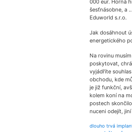
000 eur. Horná h
šesťnásobne, a …
Eduworld s.r.o.
Jak dosáhnout ús
energetického p
Na rovinu musím 
poskytovat, chrá
vyjádříte souhlas
obchodu, kde mů
je již funkční, a
kolem koní na mo
postech skončilo
nuceni odejít, ji
dlouho trvá implan