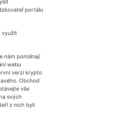
ýšiť
dzkovateľ portálu
 využít
kie nám pomáhají
vání webu
první verzi krypto
ímavého. Obchod
ptávejte vše
 na svých
ří z nich byli