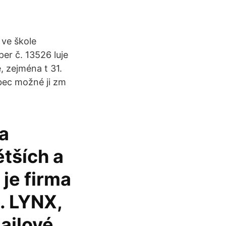
 ve škole
er č. 13526 luje
, zejména t 31.
ůbec možné ji zm
a
ětších a
 je firma
h. LYNX,
ailové