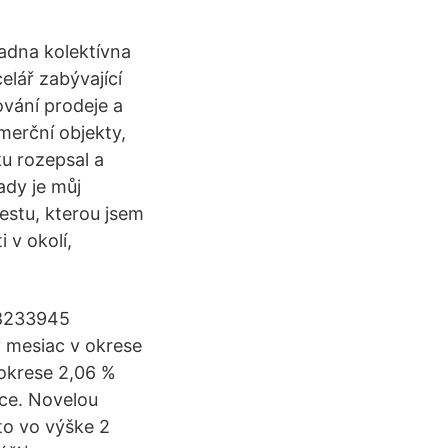
adna kolektívna
elář zabývající
ování prodeje a
merční objekty,
ku rozepsal a
ady je můj
estu, kterou jsem
 v okolí,
-18233945
ý mesiac v okrese
okrese 2,06 %
áce. Novelou
to vo výške 2