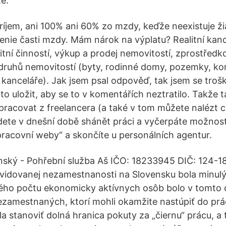
te.
jem, ani 100% ani 60% zo mzdy, keďže neexistuje ži
enie časti mzdy. Mám nárok na výplatu? Realitní kanc
itní činností, výkup a prodej nemovitostí, zprostředk
ruhů nemovitostí (byty, rodinné domy, pozemky, ko
 kanceláře). Jak jsem psal odpověď, tak jsem se troš
to uložit, aby se to v komentářích neztratilo. Takže t
ypracovat z freelancera (a také v tom můžete nalézt c
udete v dnešní době shánět práci a vyčerpáte možnosti
pracovní weby“ a skončíte u personálních agentur.
utínský - Pohřební služba Aš IČO: 18233945 DIČ: 124
evidovanej nezamestnanosti na Slovensku bola minul
vého počtu ekonomicky aktívnych osôb bolo v tomto 
ezamestnaných, ktorí mohli okamžite nastúpiť do pr
a stanoviť dolná hranica pokuty za „čiernu“ prácu, a 