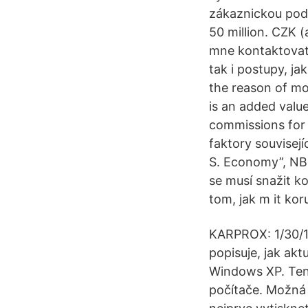
zákaznickou podp
50 million. CZK (
mne kontaktovat.
tak i postupy, ja
the reason of mo
is an added valu
commissions for 
faktory souvisejí
S. Economy”, NBE
se musí snažit ko
tom, jak m it kor
KARPROX: 1/30/12
popisuje, jak ak
Windows XP. Tent
počítače. Možná z