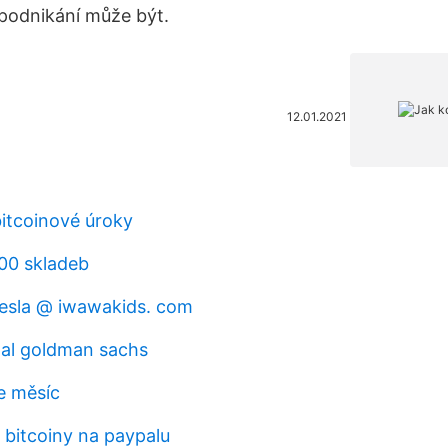
podnikání může být.
12.01.2021
bitcoinové úroky
00 skladeb
esla @ iwawakids. com
tal goldman sachs
e měsíc
 bitcoiny na paypalu