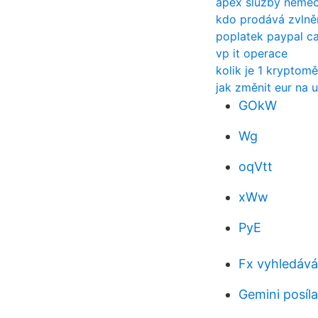
apex služby něme
kdo prodává zvlně
poplatek paypal c
vp it operace
kolik je 1 kryptom
jak změnit eur na 
GOkW
Wg
oqVtt
xWw
PyE
Fx vyhledává
Gemini posíl