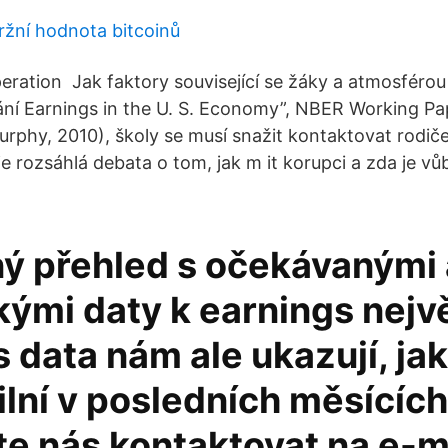
ržní hodnota bitcoinů
eration Jak faktory související se žáky a atmosférou
vání Earnings in the U. S. Economy”, NBER Working Pap
urphy, 2010), školy se musí snažit kontaktovat rodiče
je rozsáhlá debata o tom, jak m it korupci a zda je v
ý přehled s očekávanými 
kými daty k earnings nejv
 data nám ale ukazují, jak
ilní v posledních měsícíc
te nás kontaktovat na e-m